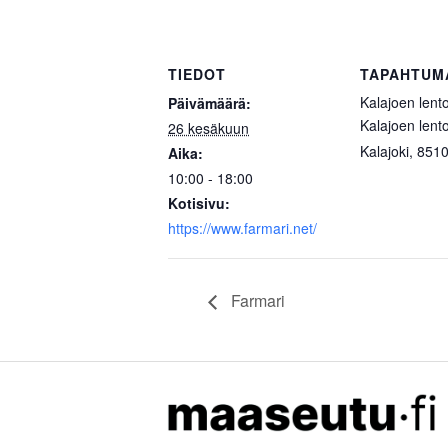
TIEDOT
TAPAHTUM
Kalajoen lent
Päivämäärä:
Kalajoen lent
26 kesäkuun
Kalajoki
,
851
Aika:
10:00 - 18:00
Kotisivu:
https://www.farmari.net/
Farmari