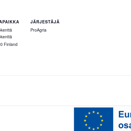
APAIKKA
JÄRJESTÄJÄ
okenttä
ProAgria
okenttä
00
Finland