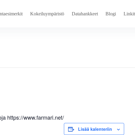
ntaesimerkit
Kokeiluympäristö
Datahankkeet
Blogi
Linkit
oja https://www.farmari.net/
Lisää kalenteriin