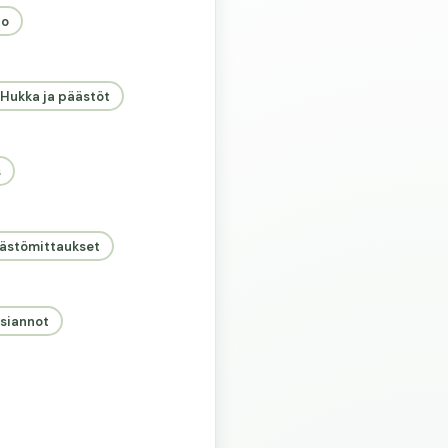
to
Hukka ja päästöt
s
ästömittaukset
ksiannot