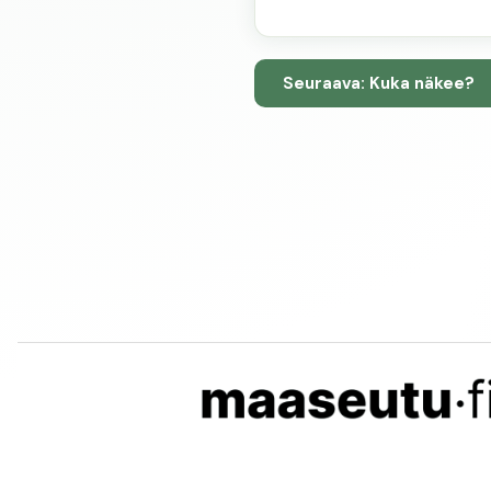
Seuraava: Kuka näkee?