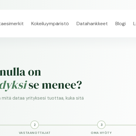
taesimerkit
Kokeiluympäristö
Datahankkeet
Blogi
L
inulla on
dyksi
se menee?
mitä dataa yrityksesi tuottaa, kuka sitä
2
3
VASTAANOTTAJAT
OMA HYÖTY