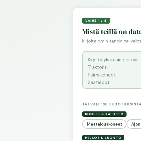
VAIHE 1 / 4
Mistä teillä on dat
Kirjoita omin sanoin tai vali
TAI VALITSE EHDOTUKSIST
KONEET & KALUSTO
Maatalouskoneet
Ajon
PELLOT & LUONTO