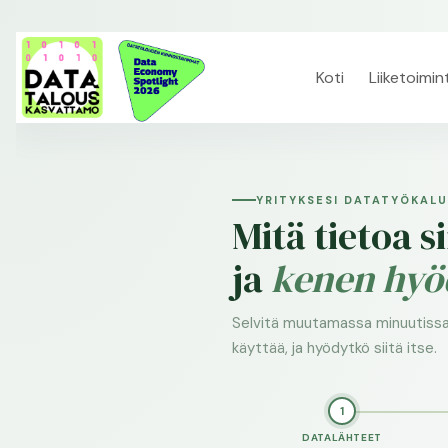
Koti
Liiketoimin
YRITYKSESI DATATYÖKALU
Mitä tietoa s
ja
kenen hyö
Selvitä muutamassa minuutissa 
käyttää, ja hyödytkö siitä itse.
1
DATALÄHTEET