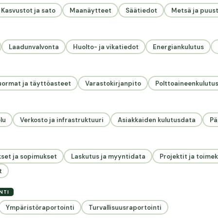
Kasvustot ja sato
Maanäytteet
Säätiedot
Metsä ja puus
Laadunvalvonta
Huolto- ja vikatiedot
Energiankulutus
uormat ja täyttöasteet
Varastokirjanpito
Polttoaineenkulutu
lu
Verkosto ja infrastruktuuri
Asiakkaiden kulutusdata
Pä
kset ja sopimukset
Laskutus ja myyntidata
Projektit ja toime
t
NTI
Ympäristöraportointi
Turvallisuusraportointi