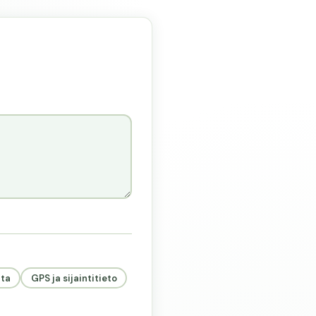
nta
GPS ja sijaintitieto