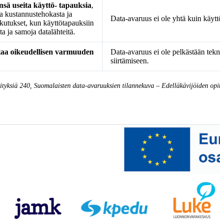
sä useita käyttö- tapauksia
,
ta kustannustehokasta ja
Data-avaruus ei ole yhtä kuin käytt
kutukset, kun käyttötapauksiin
ta ja samoja datalähteitä.
taa oikeudellisen varmuuden
Data-avaruus ei ole pelkästään tekn
siirtämiseen.
vityksiä 240, Suomalaisten data-avaruuksien tilannekuva – Edelläkävijöiden opit