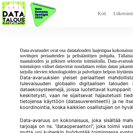
Koti
Liiketoimi
Data-avaruudet ovat osa datatalouden laajempaa kokonaisu
sovittujen periaatteiden ja pelisääntöjen pohjalta. Tälla
maatalouden ja julkisen sektorin toimialoilla. Data-avaruuk
toimialojen väliset datavirrat noudattaen reilun datan jakami
tarjolla olevien teknologioiden ja palvelujen helpon löytämi
Data-avaruuksien yleiset periaatteet mahdollist
tulevaisuuden globaalin digitaalisen talouden i
dataekosysteemejä, joissa luotettavat kumppanit so
keskitetysti, vaan ne sijaitsevat hajautetusti ti
tietojensa käyttöön (datasuvereniteetti) ja ne it
koordinointia, koska kaikkien osallistujien on hyväk
Data-avaruus on kokonaisuus, joka sisältää mahdo
tarjoaja on ns. ”dataoperaattori”, joka toimii vas
mutta voi kuitenkin hyödyntää toiminnassa syntyv