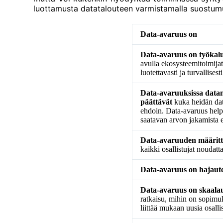
luottamusta datatalouteen varmistamalla suostumu
Data-avaruus on
Data-avaruus on työkalu
avulla ekosysteemitoimijat 
luotettavasti ja turvallisesti
Data-avaruuksissa datan 
päättävät
kuka heidän dat
ehdoin. Data-avaruus help
saatavan arvon jakamista e
Data-avaruuden määritt
kaikki osallistujat noudatt
Data-avaruus on hajaute
Data-avaruus on skaal
ratkaisu, mihin on sopimuks
liittää mukaan uusia osalli