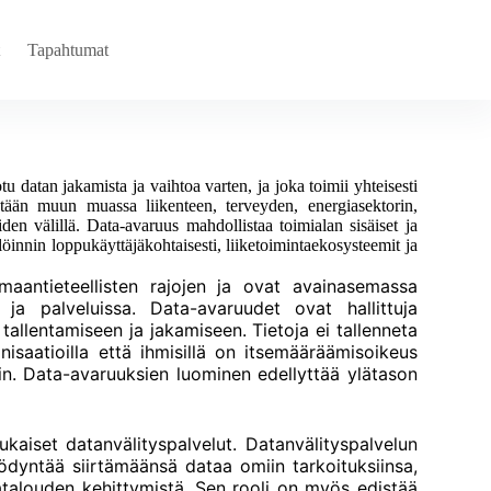
Tapahtumat
u datan jakamista ja vaihtoa varten, ja joka toimii yhteisesti
tetään muun muassa liikenteen, terveyden, energiasektorin,
den välillä. Data-avaruus mahdollistaa toimialan sisäiset ja
löinnin loppukäyttäjäkohtaisesti, liiketoimintaekosysteemit ja
 maantieteellisten rajojen ja ovat avainasemassa
a ja palveluissa. Data-avaruudet ovat hallittuja
tallentamiseen ja jakamiseen. Tietoja ei tallenneta
nisaatioilla että ihmisillä on itsemääräämisoikeus
hin. Data-avaruuksien luominen edellyttää ylätason
kaiset datanvälityspalvelut. Datanvälityspalvelun
hyödyntää siirtämäänsä dataa omiin tarkoituksiinsa,
atalouden kehittymistä. Sen rooli on myös edistää