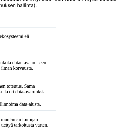
uksen hallinta).
ekosysteemi eli
 pakota datan avaamiseen
 ilman korvausta.
nen toteutus. Sama
seita eri data-avaruuksia.
llinnoima data-alusta.
i muutaman toimijan
tiettyä tarkoitusta varten.