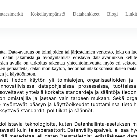
ntaesimerkit
Kokeiluympäristö
Datahankkeet
Blogi
Linkit
utta.
Data-avaruus on toimijoiden tai järjestelmien verkosto, joka on luot
isia datan jakamista ja hyödyntämistä edistäviä data-avaruuksia kehi
sien avulla on tarkoitus rakentaa yhteentoimivuutta myös eri sektorei
sen periaatteita, datan monikäytön, tiedonhallintakokonaisuuksien räätä
sen ja käyttöönoton.
avat tiedon käytön yli toimialojen, organisaatioiden ja
nnovatiivisissa datapohjaisissa prosesseissa, tuotteiss
veltavat yhteisiä korkeita standardeja ja sääntöjä tiedon 
edon omistajilla ja jaetaan vain tarpeen mukaan. Sekä orga
se myöntävät pääsyn ja käyttöoikeudet tuottamiinsa tietoi
syttävä standardit, politiikat ja säännöt.
llistavia teknologioita, kuten Datanhallinta-asetuksen mu
taavasti kuin teleoperaattorit. Datanvälityspalvelu ei saa 
ää metadataa, eli datan “taustatietoja”, edistääkseen dat