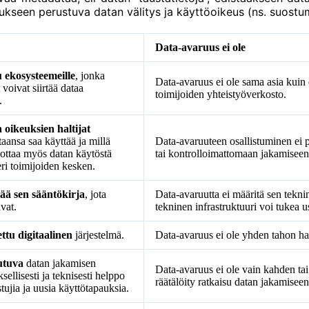
kseen perustuva datan välitys ja käyttöoikeus (ns. suostum
Data-avaruus ei ole
 ekosysteemeille
, jonka
Data-avaruus ei ole sama asia kuin 
voivat siirtää dataa
toimijoiden yhteistyöverkosto.
.
oikeuksien haltijat
aansa saa käyttää ja millä
Data-avaruuteen osallistuminen ei
ottaa myös datan käytöstä
tai kontrolloimattomaan jakamiseen
ri toimijoiden kesken.
ää sen sääntökirja
, jota
Data-avaruutta ei määritä sen tekni
avat.
tekninen infrastruktuuri voi tukea u
ttu digitaalinen
järjestelmä.
Data-avaruus ei ole yhden tahon ha
autuva
datan jakamisen
Data-avaruus ei ole vain kahden ta
ellisesti ja teknisesti helppo
räätälöity ratkaisu datan jakamiseen 
stujia ja uusia käyttötapauksia.