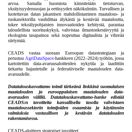
arvoa. Samalla huomiota kiinnitetään tietoturvan,
yksityisyydensuojan ja eettisyyden näkökulmiin. Turvallisen ja
luotettavan datan jakamisen mahdollistaminen maatalous- ja
ruokasektorilla vauhdittaa älykästä ja kestävää maataloutta,
tukee tekoälypohjaisten innovaatioiden kehitystä, parantaa
taloudellista suorituskykyä, vahvistaa ilmastonkestävyyttä ja
ekologista tasapainoa sekä nopeuttaa digitaalista ja vihreää
siirtymää.
CEADS vastaa suoraan Euroopan datastrategiaan ja
perustuu
AgriDataSpace
-hankkeen (2022–2024) työhön, jossa
kartoitettiin data-avaruusaloitteiden nykytila ja laadittiin
tiekartta hajautetulle ja federatiiviselle maatalouden data-
avaruudelle.
Datatalouskasvattamo toimii tärkeänä linkkinä suomalaisen
maatalouden ja eurooppalaisen maatalouden data-
avaruuden välillä. Datatalouskasvattamo-hanke edistää
CEADS:n tavoitteita kansallisella tasolla vahvistaen
maataloussektorin toimijoiden osaamista ja käytännön
valmiuksia vastuullisen ja kestävän datatalouden
rakentamisessa.
CEADS-aloitteen strategiset tavoitteet