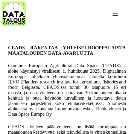
CEADS RAKENTAA YHTEISEUROOPPALAISTA
MAATALOUDEN DATA-AVARUUTTA
Common European Agricultural Data Space (CEADS) –
aloite käynnistyi virallisesti 1. huhtikuuta 2025. Digitaalinen
Eurooppa -ohjelman yhteisrahoittamaa aloitetta koordinoi
ILVO (Flanders research institute for agriculture, fisheries and
food) Belgiasta. CEADS:ssa toimii 36 osapuolta 15 eri
maasta, ja sen tavoitteena on seuraavan 36 kuukauden aikana
kehittää ja ottaa käyttöön turvallinen ja luotettava datan
jakamisen järjestelmä koko elintarvikeketjussa. Suomesta
aloitteessa ovat mukana Luonnonvarakeskus, Ruokavirasto ja
Data Space Europe Oy.
CEADS aloitteen päätavoitteena on lisätä eurooppalaisen
maatalouden kestävyyttä, sekä taloudellista ja yhteiskunnallista