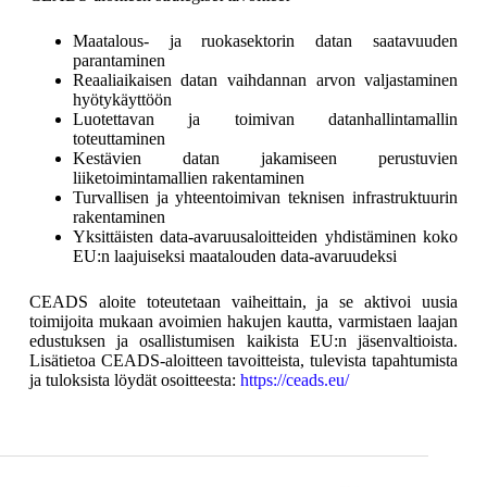
Maatalous- ja ruokasektorin datan saatavuuden
parantaminen
Reaaliaikaisen datan vaihdannan arvon valjastaminen
hyötykäyttöön
Luotettavan ja toimivan datanhallintamallin
toteuttaminen
Kestävien datan jakamiseen perustuvien
liiketoimintamallien rakentaminen
Turvallisen ja yhteentoimivan teknisen infrastruktuurin
rakentaminen
Yksittäisten data-avaruusaloitteiden yhdistäminen koko
EU:n laajuiseksi maatalouden data-avaruudeksi
CEADS aloite toteutetaan vaiheittain, ja se aktivoi uusia
toimijoita mukaan avoimien hakujen kautta, varmistaen laajan
edustuksen ja osallistumisen kaikista EU:n jäsenvaltioista.
Lisätietoa CEADS-aloitteen tavoitteista, tulevista tapahtumista
ja tuloksista löydät osoitteesta:
https://ceads.eu/